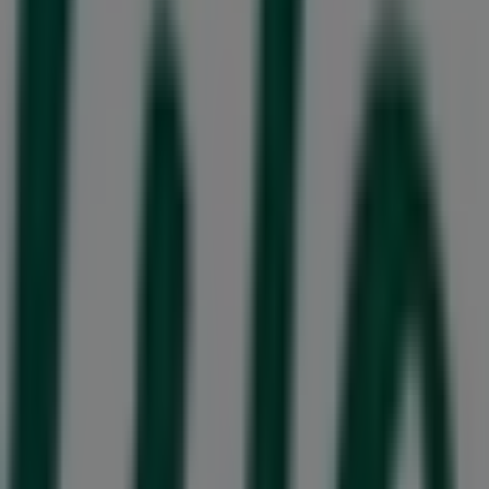
63 m
Stängt
Masai
Storgatan 28, Härnösand
66 m
Fannybutikerna
Storgatan 28, Härnösand
66 m