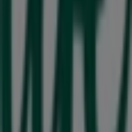
Mer information om Life
Se andra butiker av Life i
Härnösand
Reklam