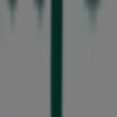
Affärslösningar
Nyheter och media
Jobba med oss
Kontakta oss
Marknadsförings- och affärsbegäran
Butiken är felaktigt angiven på kartan
Veckovis annonsfeedback
Tekniska problem och allmän feedback
Index
Märken
Lokala varumärken
Återförsäljare
Butiker i ditt område