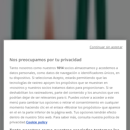
Härnösand - Öppettider & Rabatter
Tiendeo i Härnösand
»
Apotek och Hälsa Erbjudanden i Härnösand
»
Life i Härnösand
»
Continuar sin aceptar
Life | Storgatan 27
Nos preocupamos por tu privacidad
Karta
010-543 3137
Tanto nosotros como nuestros
1014
socios almacenamos y accedemos a
Karta
010-543 3137
datos personales, como datos de navegación o identificadores únicos, en
tu dispositivo. Si seleccionas Acepto, estarás permitiendo que las
Life Erbjudanden i Härnösand
tecnologías de rastreo apoyen los propósitos que se muestran en
«nosotros y nuestros socios tratamos datos para proporcionar». Si se
deshabilitan los rastreadores, parte del contenido y los anuncios que ves
podrían dejar de ser relevantes para ti. Puedes volver a acceder a este
menú para cambiar tus opciones o retirar el consentimiento en cualquier
momento haciendo clic en el enlace «Mostrar los propósitos» que aparece
en el en la parte inferior de la página web. Tus opciones tendrán efecto
dentro de nuestro Sitio web. Para saber más, consulta nuestra política de
privacidad.
Cookie policy
Life