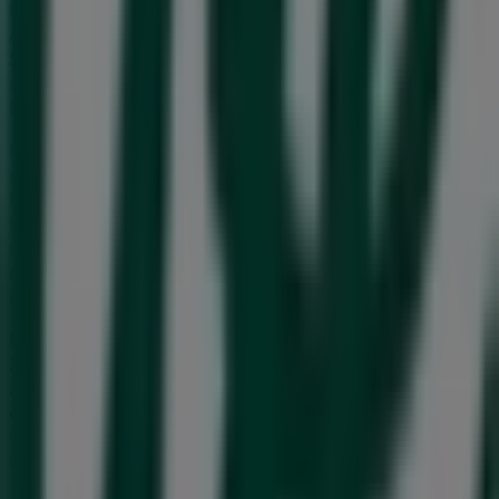
katalogerna
från detta framstående varumärke inom
Apotek och Hälsa
. Vår fysiska butik är belägen på
Storgatan 27
,
Härnösand
, där du hittar ett brett utbud
av kvalitetsprodukter som hjälper dig att spara under
hela
augusti 2026
.
På Tiendeo erbjuder vi dig den senaste informationen
om
Life
, inklusive öppettider, exklusiva erbjudanden och
butikens exakta läge på
Storgatan 27
. Dessutom får du
tillgång till de senaste katalogerna från
Life
, där du kan
upptäcka de senaste kampanjerna och dra nytta av stora
rabatter på produkter inom
Apotek och Hälsa
för dina
inköp i
Härnösand
.
Missa inte chansen att besöka
Life
-butiken på
Storgatan
27
för en fullständig shoppingupplevelse. Vi bjuder in dig
att utforska de kampanjer vi har för dig denna
augusti
och hålla dig uppdaterad om de bästa erbjudandena
från
Life
i
Härnösand
. Besök oss och börja spara redan
idag!