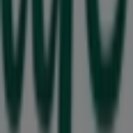
Tiendeo är en del av Shopfully, teknikföretaget som
återuppfinner lokal shopping över hela världen.
Tiendeo
Vad vi gör