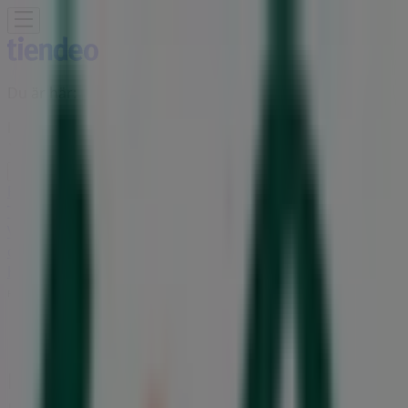
Du är här:
Härnösand
Featured
Matbutiker
Möbler och Inredning
Bygg och
Trädgård
Kläder, Skor och Accessoarer
Elektronik och
Vitvaror
Sport
Bilar och Motor
Leksaker och Barn
Skönhet
och Parfym
Apotek och Hälsa
Restauranger och
Kaféer
Böcker och Kontorsmaterial
Resor
Banker
Reklam
Life Butik | Storgatan 27,