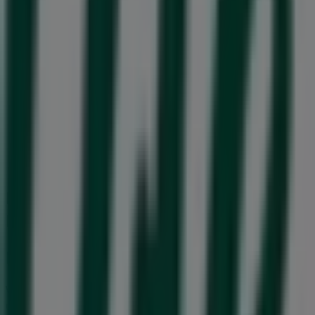
H&M
Storgatan 15, Härnösand
80 m
Stängt
Härnösand'deki Apotek och
Hälsa'nin diğer işletmeleri
Life
Välkommen till
Life
-butiken på Tiendeo, där du kan
upptäcka de bästa
erbjudandena
,
kampanjerna
och